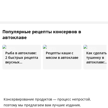
Популярные рецепты консервов в
автоклаве
ТОП 1
ТОП 2
ТОП 3
Рыба в автоклаве:
Рецепты каши с
Как сделать
2 быстрых рецепта
мясом в автоклаве
тушенку в
вкусных
автоклаве:
домашних
пошаговые
консервов
рецепты с ф
Консервирование продуктов — процесс непростой,
поэтому мы предлагаем вам лучшие издания,