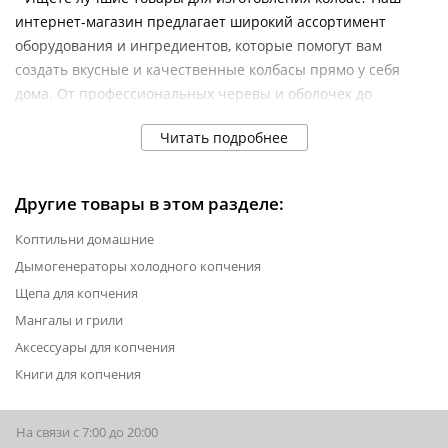
интернет-магазин предлагает широкий ассортимент
оборудования и ингредиентов, которые помогут вам
создать вкусные и качественные колбасы прямо у себя
дома. От профессиональных черевы и оболочек до
специализированных шприцов для колбасы – у нас есть
Читать подробнее
всё для вашего кулинарного успеха.
Черева и оболочки для колбас
Другие товары в этом разделе:
Частью любой колбасы являются качественные черева и
Коптильни домашние
оболочка. Мы предлагаем натуральные и искусственные
Дымогенераторы холодного копчения
оболочки различных размеров и типов, идеально
подходящие для любых рецептов: сосиски, копченые и
Щепа для копчения
вареные колбасы. Натуральные оболочки обеспечивают
Мангалы и грили
традиционный вкус и текстуру, а искусственные – удобство
Аксессуары для копчения
использования и долговечность. Выбирайте из
Книги для копчения
разнообразия материалов и диаметров, чтобы создать
идеальную колбасу.
На связи с 7:00 до 20:00