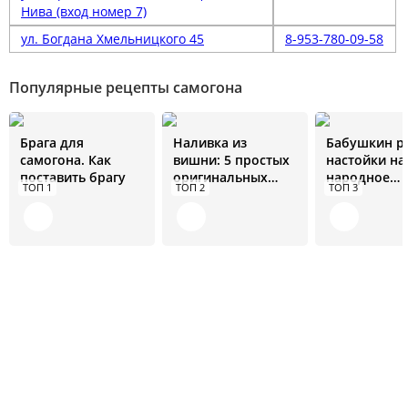
Нива (вход номер 7)
ул. Богдана Хмельницкого 45
8-953-780-09-58
Популярные рецепты самогона
Брага для
Наливка из
Бабушкин р
самогона. Как
вишни: 5 простых
настойки на
поставить брагу
оригинальных
народное
ТОП 1
ТОП 2
ТОП 3
рецептов
средство от 
болезней