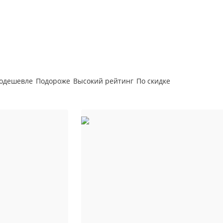
и
Корр
автоклаве
Сыр
Для п
аров
Разб
 самогонных
2026
Соде
ги
одешевле
Подороже
Высокий рейтинг
По скидке
ал
мастер-классов
ество
акте
 читателей