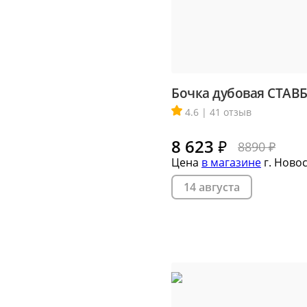
Сообщ
Однок
8 000+ 
Бочка дубовая СТАВБ
4.6 | 41 отзыв
8 623
₽
8890 ₽
Цена
в магазине
г. Ново
14 августа