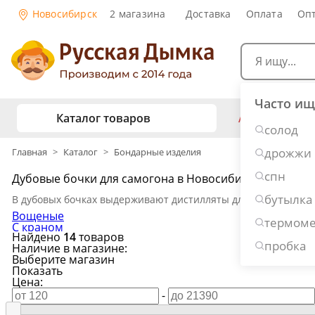
Новосибирск
2 магазина
Доставка
Оплата
Оп
Часто ищ
Каталог товаров
АКЦИИ
Са
солод
жу
дрожжи
Главная
>
Каталог
>
Бондарные изделия
Самогоноварение
Рецепты нап
спн
Дубовые бочки для самогона в Новосибирске
Самогон и 
Копчение и колбасы
бутылка
В дубовых бочках выдерживают дистилляты для придания благ
Виски
Ко
Вощеные
термоме
Ром
Джи
С краном
Консервирование
Найдено
14
товаров
5 литров
Наливки и 
пробка
Наличие в магазине:
10 литров
Выберите магазин
15 литров
Вино
Пив
Дубовые бочки и кадки
Показать
20 литров
Цена:
30 литров
Рецепты ед
50 литров
-
Пивоварение
Консервы и