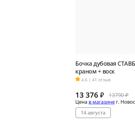
Бочка дубовая СТАВБ
краном + воск
4.6 | 41 отзыв
13 376
₽
13790 ₽
Цена
в магазине
г. Ново
14 августа