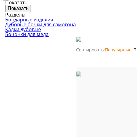
Показать
Копченост
Виноделие
Колбасы
Разделы:
Бондарные изделия
Обзоры тов
Сыроварение
Дубовые бочки для самогона
Кадки дубовые
👍 Рейтинг
Бочонки для меда
аппаратов 
Подарочные карты
Все рейтин
Сортировать:
Популярные
П
Youtube-кан
800+ видео и 
Сообщ
ВКонт
25 000+