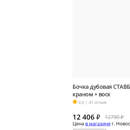
Бочка дубовая СТАВБ
краном + воск
4.6 | 41 отзыв
12 406
₽
12790 ₽
Цена
в магазине
г. Ново