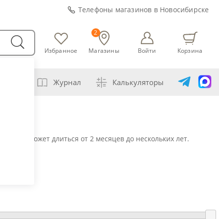
Телефоны магазинов в Новосибирске
2
Избранное
Магазины
Войти
Корзина
варни
Журнал
Калькуляторы
амогонщика
авление самогона водой
держка может длиться от 2 месяцев до нескольких лет.
ивание спиртов разной крепости
ная перегонка спирта-сырца
ет сахарной браги
а сахара глюкозой (декстрозой)
ет абсолютного спирта и отбора голов