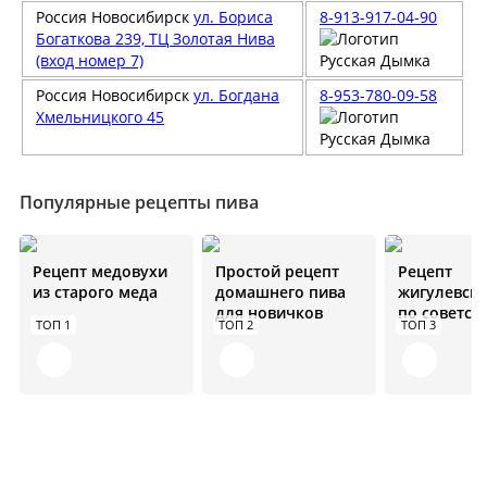
Россия
Новосибирск
ул. Бориса
8-913-917-04-90
Богаткова 239, ТЦ Золотая Нива
(вход номер 7)
Россия
Новосибирск
ул. Богдана
8-953-780-09-58
Хмельницкого 45
Популярные рецепты пива
Рецепт медовухи
Простой рецепт
Рецепт
из старого меда
домашнего пива
жигулевско
для новичков
по советск
ТОП 1
ТОП 2
ТОП 3
стандарта