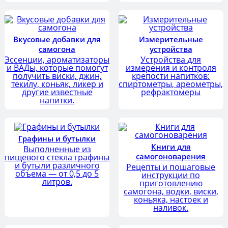
Вкусовые добавки для
Измерительные
самогона
устройства
Эссенции, ароматизаторы
Устройства для
и ВАДы, которые помогут
измерения и контроля
получить виски, джин,
крепости напитков:
текилу, коньяк, ликер и
спиртометры, ареометры,
другие известные
рефрактомеры
напитки.
Графины и бутылки
Книги для
Выполненные из
самогоноварения
пищевого стекла графины
и бутыли различного
Рецепты и пошаговые
объема — от 0,5 до 5
инструкции по
литров.
приготовлению
самогона, водки, виски,
коньяка, настоек и
наливок.