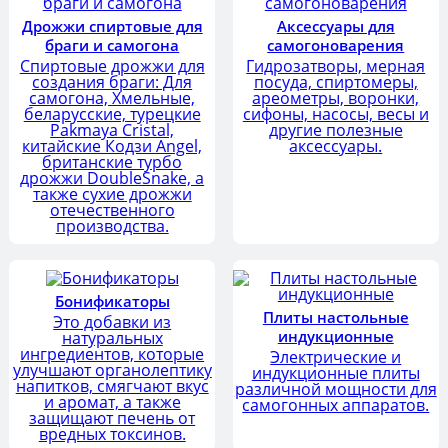
Дрожжи спиртовые для
Аксессуары для
браги и самогона
самогоноварения
Спиртовые дрожжи для
Гидрозатворы, мерная
создания браги: Для
посуда, спиртомеры,
самогона, Хмельные,
ареометры, воронки,
беларусские, турецкие
сифоны, насосы, весы и
Pakmaya Cristal,
другие полезные
китайские Кодзи Angel,
аксессуары.
британские турбо
дрожжи DoubleSnake, а
также сухие дрожжи
отечественного
производства.
Бонификаторы
Плиты настольные
Это добавки из
индукционные
натуральных
ингредиентов, которые
Электрические и
улучшают органолептику
индукционные плиты
напитков, смягчают вкус
различной мощности для
и аромат, а также
самогонных аппаратов.
защищают печень от
вредных токсинов.