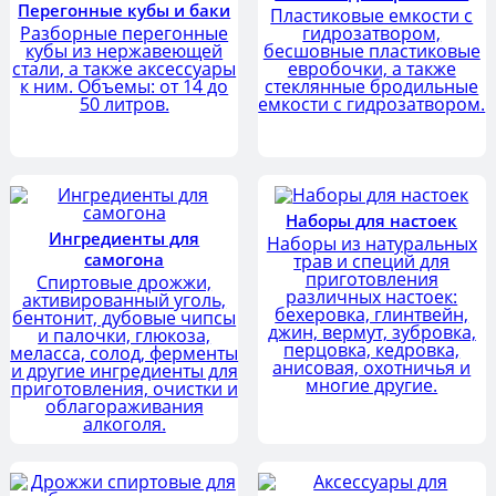
Перегонные кубы и баки
Пластиковые емкости с
Разборные перегонные
гидрозатвором,
кубы из нержавеющей
бесшовные пластиковые
стали, а также аксессуары
евробочки, а также
к ним. Объемы: от 14 до
стеклянные бродильные
50 литров.
емкости с гидрозатвором.
Наборы для настоек
Ингредиенты для
Наборы из натуральных
самогона
трав и специй для
приготовления
Спиртовые дрожжи,
различных настоек:
активированный уголь,
бехеровка, глинтвейн,
бентонит, дубовые чипсы
джин, вермут, зубровка,
и палочки, глюкоза,
перцовка, кедровка,
меласса, солод, ферменты
анисовая, охотничья и
и другие ингредиенты для
многие другие.
приготовления, очистки и
облагораживания
алкоголя.