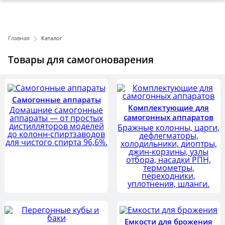
Главная
Каталог
Товары для самогоноварения
Самогонные аппараты
Комплектующие для
Домашние самогонные
самогонных аппаратов
аппараты — от простых
дистилляторов моделей
Бражные колонны, царги,
до колонн-спиртзаводов
дефлегматоры,
для чистого спирта 96,6%.
холодильники, диоптры,
джин-корзины, узлы
отбора, насадки РПН,
термометры,
переходники,
уплотнения, шланги.
Емкости для брожения