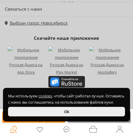
Связаться с нами
Выбран город: Новосибирск
Скачайте наше приложение
2015-
2026
© ООО Торгово-производственная компания Ханхи,
Мы используем
cookies
, чтобы сайт работал лучше. Оставаясь
ОГРН 1164350070720
с нами, вы соглашаетесь на использование файлов куки.
Ok
В корзину
Купить в 1 клик
Забрать завтра