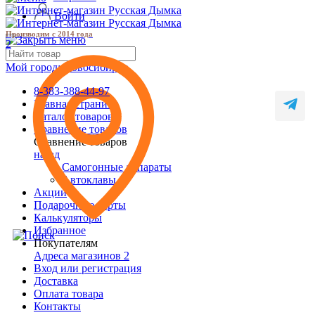
Войти
Производим с 2014 года
2
Мой город:
Новосибирск
8-383-388-44-97
Главная страница
Каталог товаров
Сравнение товаров
Сравнение товаров
назад
Самогонные аппараты
Автоклавы
Акции
Подарочные карты
Калькуляторы
Избранное
Покупателям
Адреса магазинов
2
Вход или регистрация
Доставка
Оплата товара
Контакты