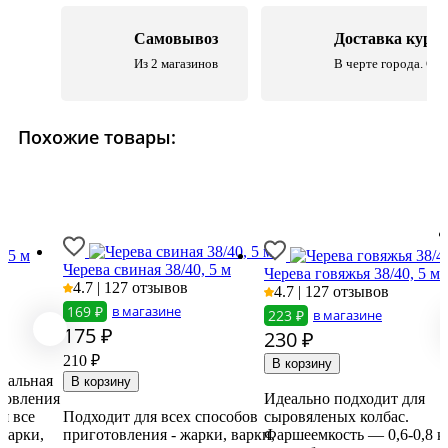
Самовывоз
Доставка курь
Из 2 магазинов
В черте города. Со 
Похожие товары:
, 5 м
Черева свиная 38/40, 5 м
Черева говяжья 38/40, 5 м
4.7 | 127 отзывов
4.7 | 127 отзывов
169 ₽
в магазине
223 ₽
в магазине
175
₽
230
₽
210 ₽
ральная
товления
Идеально подходит для
я все
Подходит для всех способов
сыровяленых колбас.
варки,
приготовления - жарки, варки,
Фаршеемкость — 0,6-0,8 кг