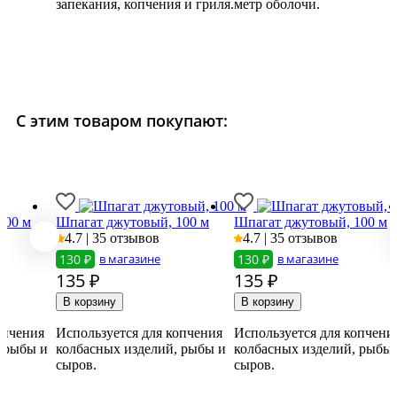
.
запекания, копчения и гриля.
метр оболочи.
С этим товаром покупают:
100 м
Шпагат джутовый, 100 м
Шпагат джутовый, 100 м
4.7 | 35 отзывов
4.7 | 35 отзывов
130 ₽
в магазине
130 ₽
в магазине
135
₽
135
₽
опчения
Используется для копчения
Используется для копчени
, рыбы и
колбасных изделий, рыбы и
колбасных изделий, рыбы
сыров.
сыров.