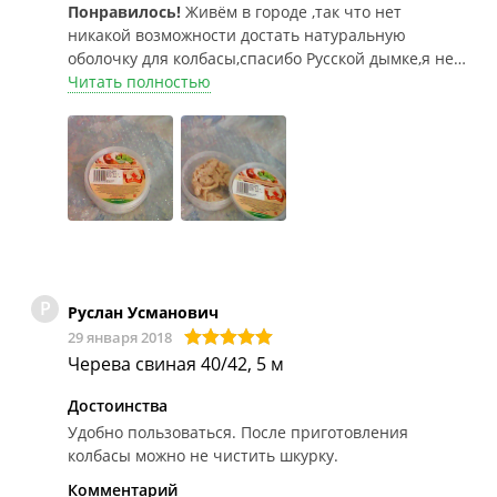
Понравилось!
Живём в городе ,так что нет
никакой возможности достать натуральную
оболочку для колбасы,спасибо Русской дымке,я не
в первый раз заказываю Ваши товары,надеюсь
Читать полностью
так и будет в дальнейшем.Да готовый продукт
сфотографировать не удалось,забыли и
съели,вспомнили,а поздно.В следующий раз.
Р
Руслан Усманович
29 января 2018
Черева свиная 40/42, 5 м
Достоинства
Удобно пользоваться. После приготовления
колбасы можно не чистить шкурку.
Комментарий