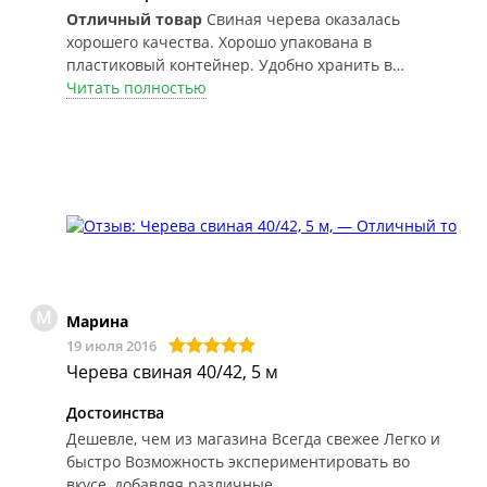
Отличный товар
Свиная черева оказалась
хорошего качества. Хорошо упакована в
пластиковый контейнер. Удобно хранить в
холодильнике. Очень легко пользоваться,
Читать полностью
предварительно замочив в воде. Получаются
колбаски диаметром с сарделек. Ну, очень вкусно!
М
Марина
19 июля 2016
Черева свиная 40/42, 5 м
Достоинства
Дешевле, чем из магазина Всегда свежее Легко и
быстро Возможность экспериментировать во
вкусе, добавляя различные