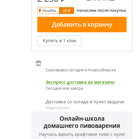
Начислим после покупки
Кешбэк
69 ₽
 пивовара
збавление и испарение сусла
Добавить в корзину
держание алкоголя в пиве
Купить в 1 клик
Самовывоз сегодня в Новосибирске
Экспресс доставка из магазина
Сегодня или завтра
Доставка со склада в пункт выдачи
Недоступно
Онлайн-школа
домашнего пивоварения
Научись варить крафтовое пиво с нуля!