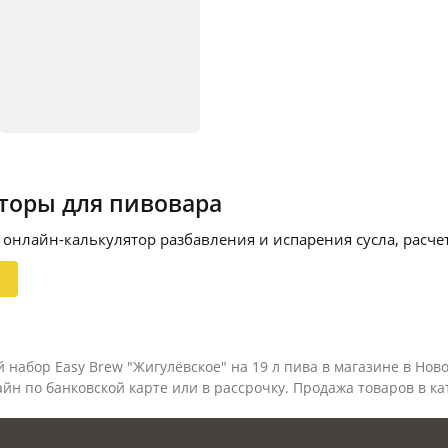
торы для пивовара
 онлайн-калькулятор разбавления и испарения сусла, расчет
й набор Easy Brew "Жигулёвское" на 19 л пива в магазине в Нов
йн по банковской карте или в рассрочку. Продажа товаров в к