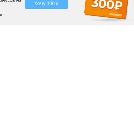
бонусов на
Хочу 300 ₽
к!