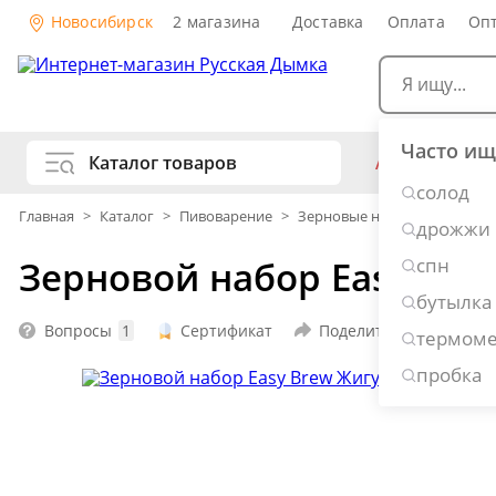
Новосибирск
2 магазина
Доставка
Оплата
Оп
Часто ищ
Каталог товаров
АКЦИИ
Са
солод
ж
Главная
>
Каталог
>
Пивоварение
>
Зерновые наборы для пиво
дрожжи
Самогоноварение
Рецепты н
Зерновой набор Easy Brew
спн
Самогон 
Копчение и колбасы
бутылка
Виски
Ром
Дж
Вопросы
1
Сертификат
Поделиться
термоме
Консервирование
Наливки 
пробка
Вино
П
Дубовые бочки и кадки
Рецепты 
Пивоварение
Консервы
Копчено