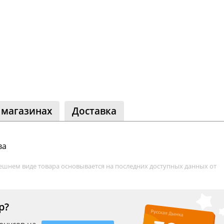
бщество
оклассники
+ читателей
 магазинах
Доставка
ва
ешнем виде товара основывается на последних доступных данных от
р?