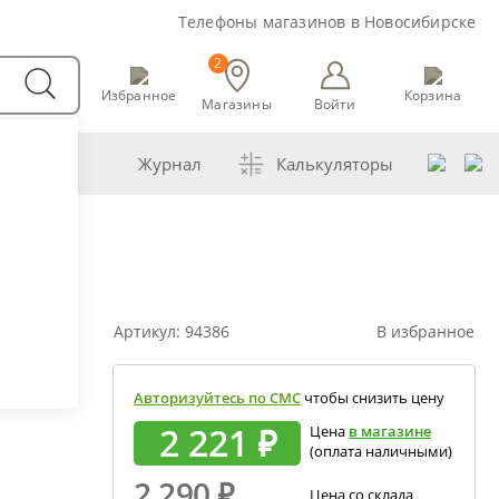
Телефоны магазинов в Новосибирске
2
Избранное
Корзина
Магазины
Войти
воварни
Журнал
Калькуляторы
 самогонщика
ва
збавление самогона водой
ешивание спиртов разной крепости
Артикул:
94386
В избранное
обная перегонка спирта-сырца
счет сахарной браги
Авторизуйтесь по СМС
чтобы снизить цену
мена сахара глюкозой (декстрозой)
2 221 ₽
Цена
в магазине
(оплата наличными)
счет абсолютного спирта и отбора голов
2 290
₽
ррекция показаний ареометра
Цена со склада