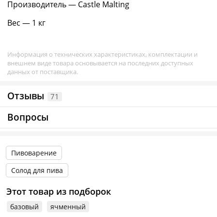
Производитель — Castle Malting
Вес — 1 кг
Информация о технических характеристиках, комплектации и
внешнем виде товара основывается на последних доступных
данных от поставщика.
Отзывы
71
Вопросы
Пивоварение
Солод для пива
Этот товар из подборок
базовый
ячменный