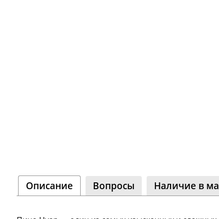
Копченост
Виноделие
Колбасы
Обзоры тов
Сыроварение
👍 Рейтинг
аппаратов 
Подарочные карты
Все рейтин
Youtube-кан
800+ видео и 
Описание
Вопросы
Наличие в ма
Сообщ
ВКонт
25 000+