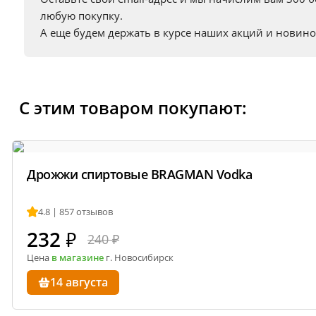
BRIX: 68
любую покупку.
А еще будем держать в курсе наших акций и новино
Срок годности: 24 месяца
Происхождение сырья: Испания
Информация о технических характеристиках, комплектации и вн
С этим товаром покупают:
поставщика.
Дрожжи спиртовые BRAGMAN Vodka
4.8 | 857 отзывов
232
₽
240 ₽
Цена
в магазине
г. Новосибирск
14 августа