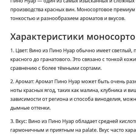
Пино Нуар — один из самых изысканных и сложных 
Сообщ
производства красных вин. Моносортовое премиум с
Однок
тонкостью и разнообразием ароматов и вкусов.
8 000+ 
Характеристики моносорто
1. Цвет: Вино из Пино Нуар обычно имеет светлый,
красного до гранатового. Это связано с тонкой ко
сравнению с более тёмными сортами.
2. Аромат: Аромат Пино Нуар может быть очень ра
ноты красных ягод, таких как малина, клубника и ви
зависимости от региона и способа виноделия, можн
дымные оттенки.
3. Вкус: Вино из Пино Нуар обладает средней кисло
гармоничным и приятным на palate. Вкус часто хар