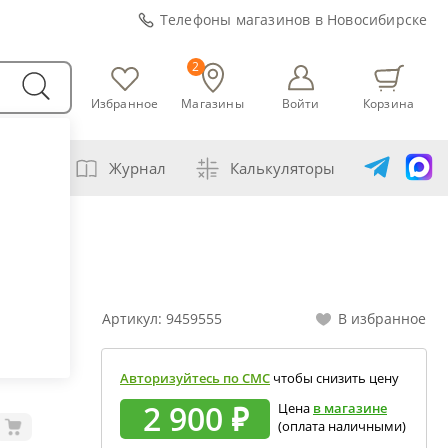
Телефоны магазинов в Новосибирске
2
Избранное
Магазины
Войти
Корзина
варни
Журнал
Калькуляторы
амогонщика
 кг
авление самогона водой
ивание спиртов разной крепости
Артикул:
9459555
В избранное
ная перегонка спирта-сырца
ет сахарной браги
Авторизуйтесь по СМС
чтобы снизить цену
а сахара глюкозой (декстрозой)
2 900 ₽
Цена
в магазине
(оплата наличными)
ет абсолютного спирта и отбора голов