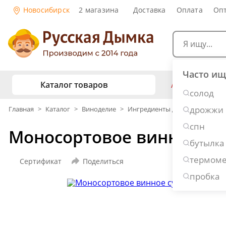
Новосибирск
2 магазина
Доставка
Оплата
Оп
Часто ищ
Каталог товаров
АКЦИИ
Са
солод
жу
дрожжи
Главная
>
Каталог
>
Виноделие
>
Ингредиенты для виноделия
Самогоноварение
Рецепты нап
спн
Моносортовое винное сусл
Самогон и 
Копчение и колбасы
бутылка
Виски
Ко
термоме
Ром
Джи
Сертификат
Поделиться
Консервирование
Наливки и 
пробка
Вино
Пив
Дубовые бочки и кадки
Рецепты ед
Пивоварение
Консервы и