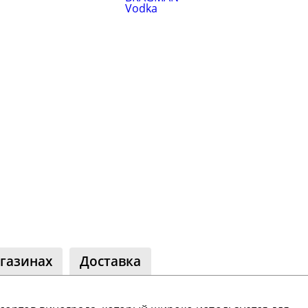
и
Корр
автоклаве
Сыр
Для п
аров
Разб
 самогонных
2026
Соде
ги
ал
мастер-классов
газинах
Доставка
ество
акте
 читателей