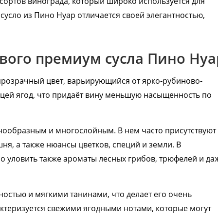
сортов винограда, который широко используется для
ество
усло из Пино Нуар отличается своей элегантностью,
лассники
читателей
вого премиум сусла Пино Нуа
 прозрачный цвет, варьирующийся от ярко-рубиново-
жицей ягод, что придаёт вину меньшую насыщенность по
знообразным и многослойным. В нем часто присутствуют
шня, а также нюансы цветков, специй и земли. В
о уловить также ароматы лесных грибов, трюфелей и да
тностью и мягкими танинами, что делает его очень
актеризуется свежими ягодными нотами, которые могут