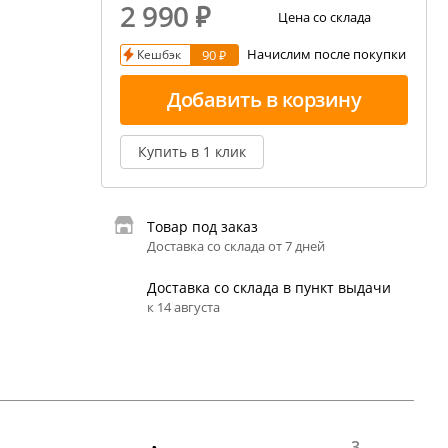
2 990
₽
екция показаний ареометра
Цена со склада
Начислим после покупки
Кешбэк
90 ₽
ивовара
авление и испарение сусла
Добавить в корзину
ржание алкоголя в пиве
Купить в 1 клик
Товар под заказ
Доставка со склада от 7 дней
Доставка со склада в пункт выдачи
к 14 августа
3