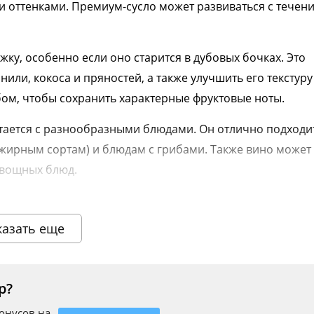
 оттенками. Премиум-сусло может развиваться с течен
ку, особенно если оно старится в дубовых бочках. Это
ли, кокоса и пряностей, а также улучшить его текстуру
бом, чтобы сохранить характерные фруктовые ноты.
тается с разнообразными блюдами. Он отлично подходит
о жирным сортам) и блюдам с грибами. Также вино может
овощных блюд.
е только выражение мастерства виноделов, но и
ым опытом, который этот сорт предлагает. Вина из Пин
казать еще
ность передавать терруар региона, в котором они были
р?
бонусов на