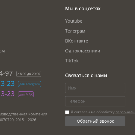
Мы в соцсетях
Youtube
Телеграм
ВКонтакте
ам
Одноклассники
TikTok
4-97
с 8:00 до 20:00
Связаться с нами
13-23
для Telegram
13-23
для МАХ
Я согласен на обработку
персональ
изводственная компания
0070720, 2015—
2026