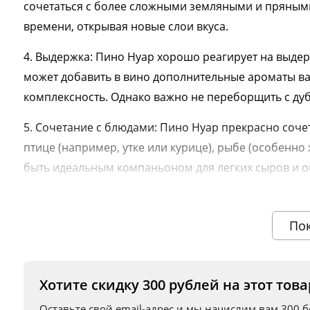
сочетаться с более сложными земляными и пряными
времени, открывая новые слои вкуса.
4. Выдержка: Пино Нуар хорошо реагирует на выдерж
может добавить в вино дополнительные ароматы вани
комплексность. Однако важно не переборщить с ду
5. Сочетание с блюдами: Пино Нуар прекрасно соче
птице (например, утке или курице), рыбе (особенн
быть идеальным компаньоном для легких сыров и 
Моносортовое премиум сусло из Пино Нуар — это н
возможность насладиться уникальным и многослойн
По
Нуар часто ценятся за свою утонченность и способ
произведены.
Хотите скидку 300 рублей на этот това
Объем: 5 кг
Оставьте свой email-адрес и мы начислим вам 300 